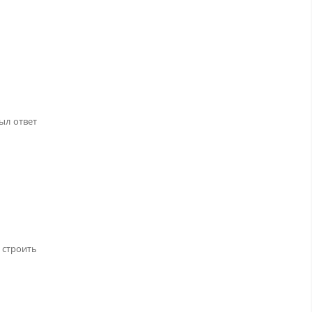
ыл ответ
строить