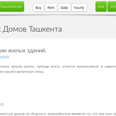
Favourites (
0
)
en
E
Buy
Rent
Daily
hourly
 Домов Ташкента
ии жилых зданий.
ния
ичных домов нужно, прежде всего, отнести микроклимат в кварти
ми самой кирпичной стены.
ые
ностью домов из сборного железобетона является то, что все они с