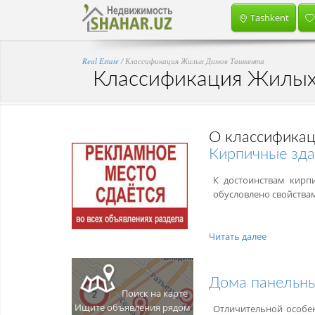
Tashkent
Real Estate
/ Классификация Жилых Домов Ташкента
Классификация Жилых
О классификац
Кирпичные зда
К достоинствам кирп
обусловлено свойства
Читать далее
Дома панельн
Поиск на карте
Ищите объявления рядом
Отличительной особен