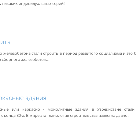
, никаких индивидуальных серий!
лита
 железобетона стали строить в период развитого социализма и это б
з сборного железобетона.
касные здания
сные или каркасно - монолитные здания в Узбекистане стали 
с конца 80-х. В мире эта технология строительства известна давно.