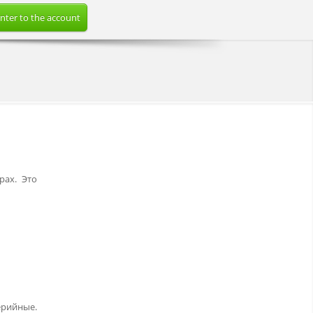
nter to the account
рах. Это
ерийные.