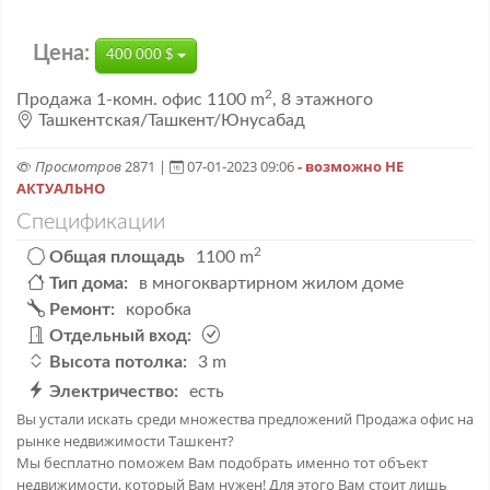
Цена:
400 000 $
2
Продажа
1-комн. офис
1100 m
,
8 этажного
Ташкентская/Ташкент/Юнусабад
Просмотров
2871 |
07-01-2023 09:06
- возможно НЕ
АКТУАЛЬНО
Спецификации
2
Общая площадь
1100 m
Тип дома:
в многоквартирном жилом доме
Ремонт:
коробка
Отдельный вход:
Высота потолка:
3 m
Электричество:
есть
Вы устали искать среди множества предложений Продажа офис на
рынке недвижимости Ташкент?
Мы бесплатно поможем Вам подобрать именно тот объект
недвижимости, который Вам нужен! Для этого Вам стоит лишь