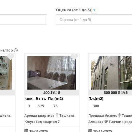
Оценка (от 1 до 5)
Риэлтор
400 $
8
300 000 $
5
ком.
Эт-ть
Пл.(m2)
Пл.(m2)
3
3 /5
75
300
шкент,
Аренда квартира
Ташкент,
Продажа бизнес
Ташке
Юнусабад квартал 7
Алмазар
Тинчлик ряд
18-01-2026
30-11-2025