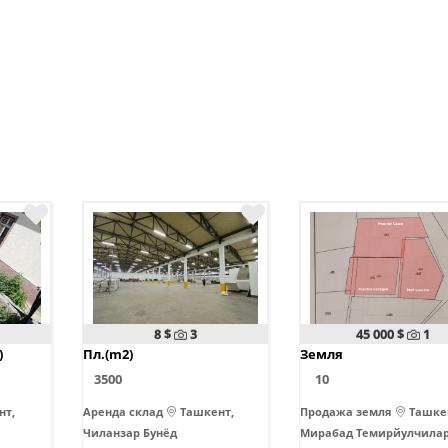
8 $
3
45 000 $
1
)
Пл.(m2)
Земля
3500
10
нт,
Аренда склад
Ташкент,
Продажа земля
Ташке
Чиланзар Бунёд
Мирабад Темирйулчила