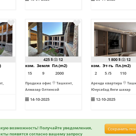
425 $
12
1 800 $
12
)
ком.
Земля
Пл.(m2)
ком.
Эт-ть
Пл.(m2)
15
9
2000
2
5 /5
110
т,
Продажа офис
Ташкент,
Аренда квартира
Ташк
Алмазар Олтинсой
Юнусабад Янги шахар
14-10-2025
12-10-2025
акую возможность!
Получайте уведомления,
Сохранить по
екты появятся согласно вашему запросу