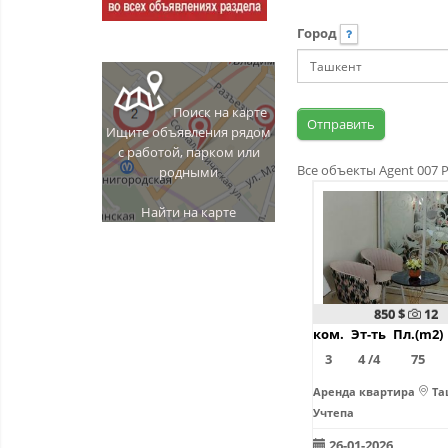
Город
Поиск на карте
Ищите объявления рядом
с работой, парком или
Все объекты Agent 007 
родными
Найти на карте
850 $
12
ком.
Эт-ть
Пл.(m2)
3
4 /4
75
Аренда квартира
Та
Учтепа
26-01-2026