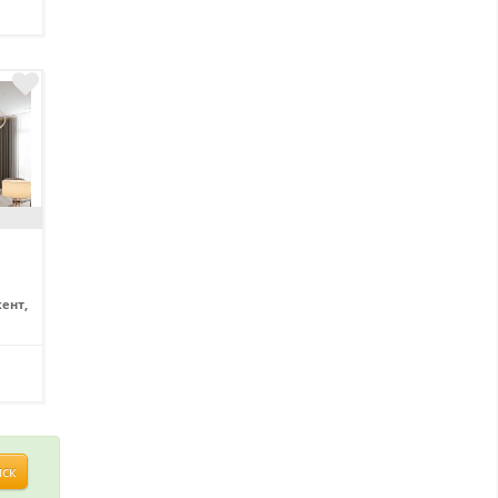
ент,
иск