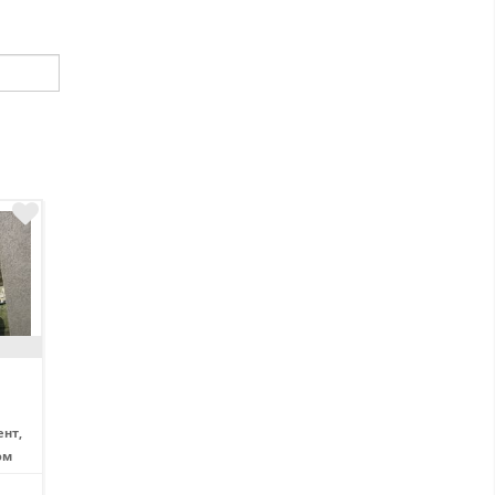
нт,
ом