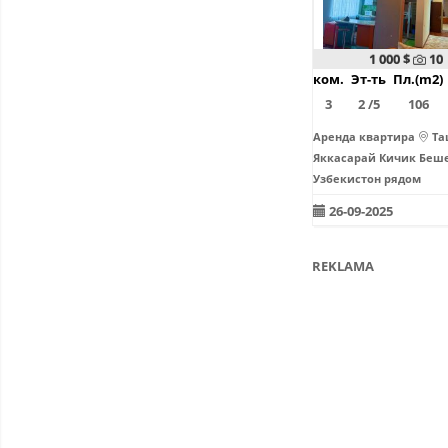
1 000 $
10
ком.
Эт-ть
Пл.(m2)
3
2 /5
106
Аренда квартира
Та
Яккасарай Кичик Беш
Узбекистон рядом
26-09-2025
REKLAMA