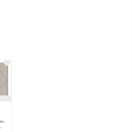
нт,
р