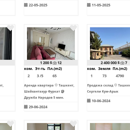
22-05-2025
11-05-2025
1 200 $
12
2 400 000 $
7
ком.
Эт-ть
Пл.(m2)
ком.
Земля
Пл.(m2)
2
3 /5
65
1
73
4790
т,
Аренда квартира
Ташкент,
Продажа склад
Ташкен
Шайхантахур Фуркат
Сергели Кум-Арык
Дружба Народов 5 мин.
10-06-2024
29-06-2024