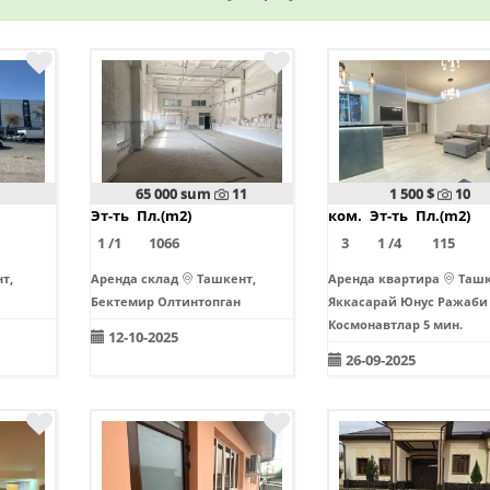
65 000 sum
11
1 500 $
10
Эт-ть
Пл.(m2)
ком.
Эт-ть
Пл.(m2)
1 /1
1066
3
1 /4
115
т,
Аренда склад
Ташкент,
Аренда квартира
Ташк
Бектемир Олтинтопган
Яккасарай Юнус Ражаб
Космонавтлар 5 мин.
12-10-2025
26-09-2025