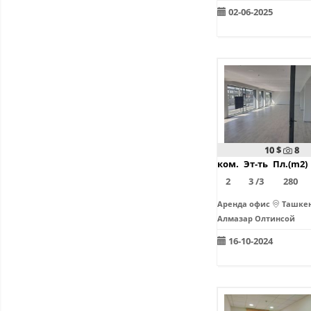
02-06-2025
10 $
8
ком.
Эт-ть
Пл.(m2)
2
3 /3
280
Аренда офис
Ташкен
Алмазар Олтинсой
16-10-2024