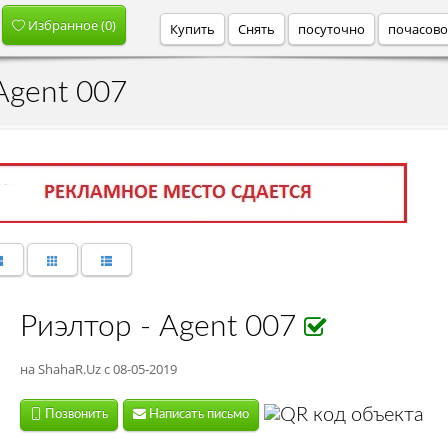
Избранное (
0
)
Купить
Снять
посуточно
почасов
Agent 007
Риэлтор - Agent 007
на ShahaR.Uz с 08-05-2019
Позвонить
Написать письмо