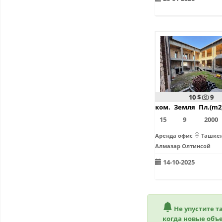
10 $
9
ком.
Земля
Пл.(m2
15
9
2000
Аренда офис
Ташкен
Алмазар Олтинсой
14-10-2025
Не упустите т
когда новые объ