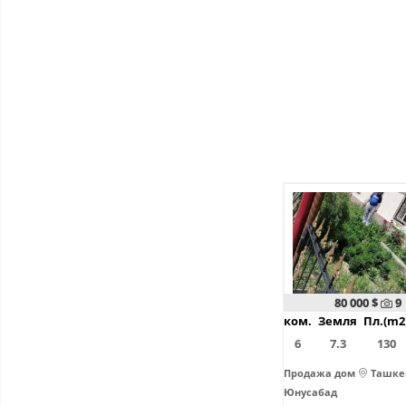
80 000 $
9
ком.
Земля
Пл.(m2
6
7.3
130
Продажа дом
Ташке
Юнусабад