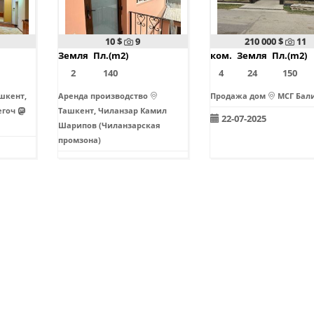
10 $
9
210 000 $
11
Земля
Пл.(m2)
ком.
Земля
Пл.(m2)
2
140
4
24
150
шкент,
Аренда производство
Продажа дом
МСГ Бал
егоч
Ташкент, Чиланзар Камил
22-07-2025
Шарипов (Чиланзарская
промзона)
21-08-2025