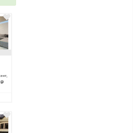
ент,
и