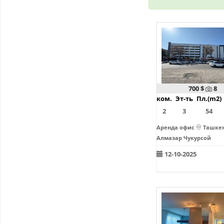
700 $
8
ком.
Эт-ть
Пл.(m2)
2
3
54
Аренда офис
Ташкен
Алмазар Чукурсой
12-10-2025