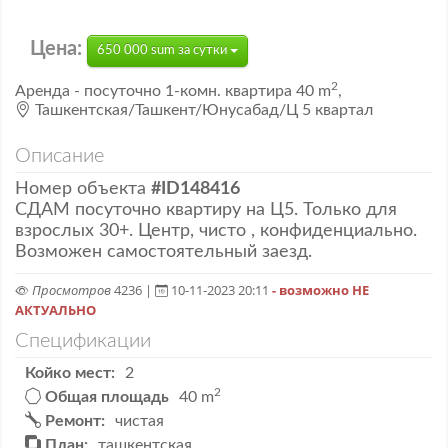
Цена:
650 000 sum за сутки
2
Аренда
- посуточно
1-комн. квартира
40 m
,
Ташкентская/Ташкент/Юнусабад/Ц 5 квартал
Описание
Номер объекта
#ID148416
СДАМ посуточно квартиру на Ц5. Только для
взрослых 30+. Центр, чисто , конфиденциально.
Возможен самостоятельный заезд.
Просмотров
4236 |
10-11-2023 20:11
- возможно НЕ
АКТУАЛЬНО
Спецификации
Койко мест:
2
2
Общая площадь
40 m
Ремонт:
чистая
План:
ташкентская