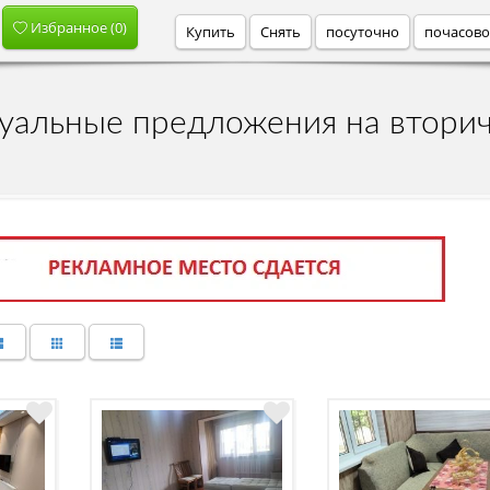
Избранное (
0
)
Купить
Снять
посуточно
почасов
туальные предложения на втори