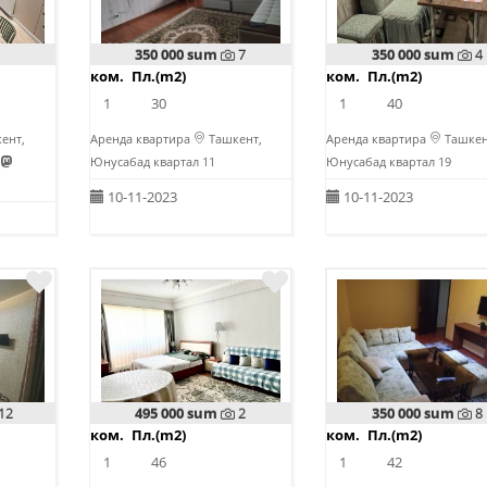
350 000 sum
7
350 000 sum
4
ком.
Пл.(m2)
ком.
Пл.(m2)
1
30
1
40
ент,
Аренда квартира
Ташкент,
Аренда квартира
Ташкен
Юнусабад квартал 11
Юнусабад квартал 19
10-11-2023
10-11-2023
12
495 000 sum
2
350 000 sum
8
ком.
Пл.(m2)
ком.
Пл.(m2)
1
46
1
42