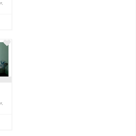
т,
т,