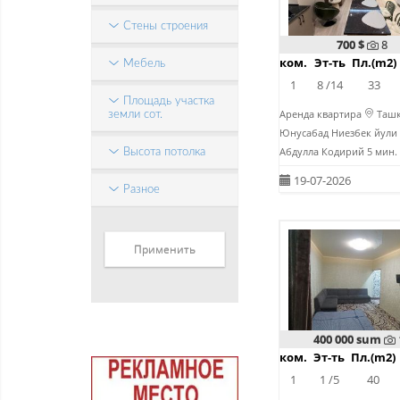
Стены строения
700 $
8
ком.
Эт-ть
Пл.(m2)
Мебель
1
8 /14
33
Площадь участка
Аренда квартира
Ташк
земли сот.
Юнусабад Ниезбек йули
Абдулла Кодирий 5 мин.
Высота потолка
19-07-2026
Разное
400 000 sum
ком.
Эт-ть
Пл.(m2)
1
1 /5
40