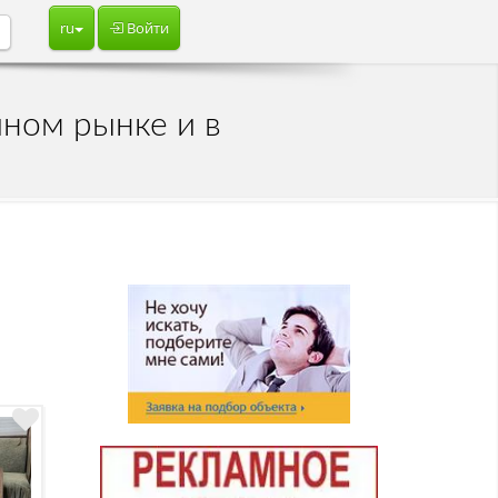
ru
Войти
о
чном рынке и в