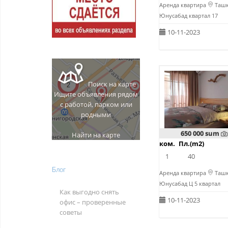
Аренда квартира
Ташк
Юнусабад квартал 17
10-11-2023
Поиск на карте
Ищите объявления рядом
с работой, парком или
родными
650 000 sum
Найти на карте
ком.
Пл.(m2)
1
40
Блог
Аренда квартира
Ташк
Юнусабад Ц 5 квартал
Как выгодно снять
10-11-2023
офис – проверенные
советы