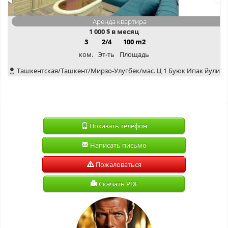
Аренда квартира
1 000
$ в месяц
3
2/4
100 m2
ком.
Эт-ть
Площадь
Ташкентская/Ташкент/Мирзо-Улугбек/мас. Ц 1 Буюк Ипак йули
Показать телефон
Написать письмо
Пожаловаться
Скачать PDF