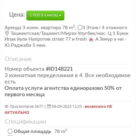
Цена:
1 000 $ в месяц
2
Аренда
3-комн. квартира
78 m
,
3 Этаж/
4 этажного
Ташкентская/Ташкент/Мирзо-Улугбек/мас. Ц 1 Буюк
Ипак йули Напротив street 77 и fresh
А.Темур х-ни -
Ю.Раджаби 5 мин.
Описание
Номер объекта
#ID148221
3 комнатная переделанная в 4. Все необходимое
есть
Оплата услуги агентства единоразово 50% от
первого месяца
Просмотров
5677 |
08-09-2023 12:25
- возможно НЕ
АКТУАЛЬНО
Спецификации
2
Общая площадь
78 m