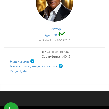
Риэлтор
Agent 007
на ShahaR.Uz с 08-05-2019
Лицензия
: RL 007
Сертификат
: 0045
Наш канал в
Бот по поиску недвижимости в
Yangi Uyalar