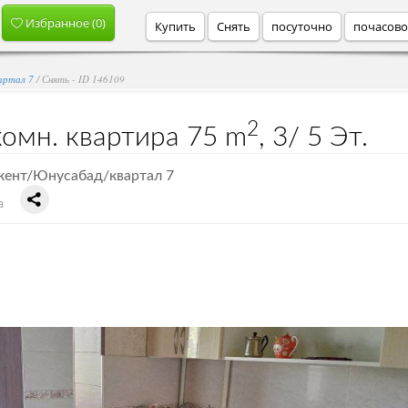
Избранное (
0
)
Купить
Снять
посуточно
почасов
артал 7
/ Снять - ID 146109
2
комн. квартира
75 m
,
3/
5 Эт.
кент/Юнусабад/квартал 7
а
Аренда квартира Ташкентская/Ташкент/Юнусаба...