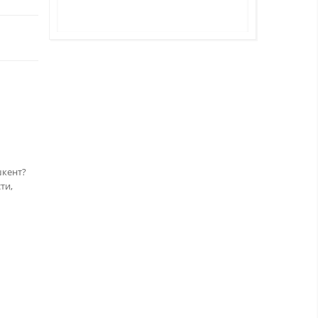
шкент?
ти,