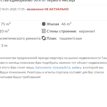
тства единоразово 50% от первого месяца
18-01-2026 17:35
- возможно НЕ АКТУАЛЬНО
2
2
75 m
Жилая
46 m
2
10 m
Стены строения:
керамзит
осметического ремонта
План:
ташкентская
3 m
и множества предложений Аренда квартира на рынке недвижимости Та
ервого месяца поможем Вам подобрать именно тот объект недвижимос
я этого Вам стоит лишь
Заполните, пожалуйста, заявку
, в которой мы
аши пожелания. Риэлторы и агенты портала составят для Вас список
учитывая Ваши требования!