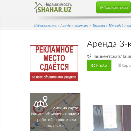
Ташкентская
Недвижимость
>
Аренда
>
квартира
>
Ташкент
>
Юнусабад
>
кв
Аренда
3-
Ташкентская/Таш
Photo
Карт
тская/Ташкент/Юнусаба...
Поиск на карте
Ищите объявления рядом
с работой, парком или
родными