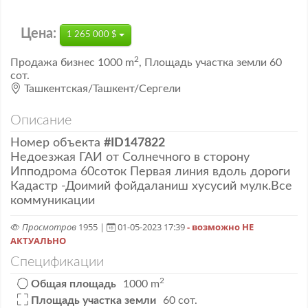
Цена:
1 265 000 $
2
Продажа
бизнес
1000 m
,
Площадь участка земли 60
сот.
Ташкентская/Ташкент/Сергели
Описание
Номер объекта
#ID147822
Недоезжая ГАИ от Солнечного в сторону
Ипподрома 60соток Первая линия вдоль дороги
Кадастр -Доимий фойдаланиш хусусий мулк.Все
коммуникации
Просмотров
1955 |
01-05-2023 17:39
- возможно НЕ
АКТУАЛЬНО
Спецификации
2
Общая площадь
1000 m
Площадь участка земли
60 сот.