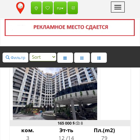
Toggle
ru
navigation
Фильтр
165 000 $
8
ком.
Эт-ть
Пл.(m2)
3
12 /14
79