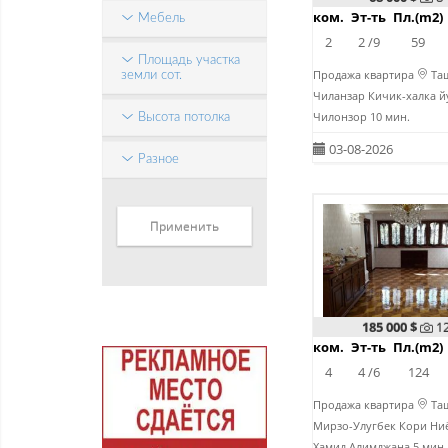
ком.
Эт-ть
Пл.(m2)
Мебель
2
2 /9
59
Площадь участка
Продажа квартира
Таш
земли сот.
Чиланзар Кичик-халка 
Чилонзор 10 мин.
Высота потолка
03-08-2026
Разное
185 000 $
1
ком.
Эт-ть
Пл.(m2)
4
4 /6
124
Продажа квартира
Таш
Мирзо-Улугбек Кори Ни
Хамид Алимджана 5 мин.