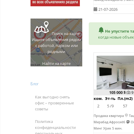
21-07-2026
Не упустите т
Поиск на карте
когда новые объек
Ищите объявления рядом
с работой, парком или
родными
Найти на карте
Блог
105 000 $
9
Как выгодно снять
ком.
Эт-ть
Пл.(m2)
офис – проверенные
2
5 /9
57
советы
Продажа квартира
Таш
Политика
Мирабад Афросиёб
Ой
конфиденциальности
Минг Урик 5 мин.
персональных