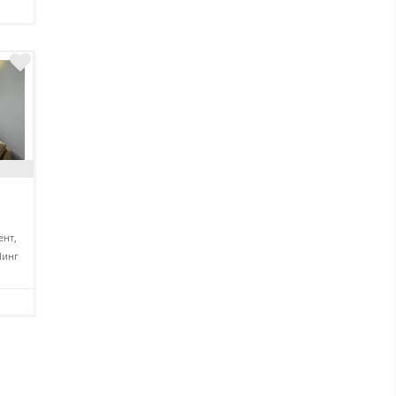
нт,
инг