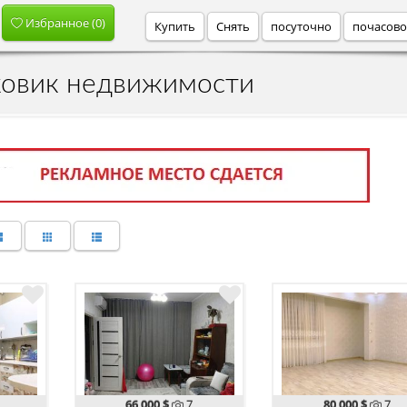
Избранное (
0
)
Купить
Снять
посуточно
почасов
ковик недвижимости
66 000 $
7
80 000 $
7