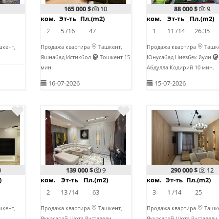
165 000 $
10
88 000 $
9
ком.
Эт-ть
Пл.(m2)
ком.
Эт-ть
Пл.(m2)
2
5 /16
47
1
11 /14
26.35
кент,
Продажа квартира
Ташкент,
Продажа квартира
Ташке
Яшнабад Истикбол
Тошкент 15
Юнусабад Ниезбек йули
мин.
Абдулла Кодирий 10 мин.
16-07-2026
15-07-2026
0
139 000 $
9
290 000 $
12
)
ком.
Эт-ть
Пл.(m2)
ком.
Эт-ть
Пл.(m2)
2
13 /14
63
3
1 /14
25
кент,
Продажа квартира
Ташкент,
Продажа квартира
Ташке
Яккасарай Шота Руставели
Яккасарай Шота Руставели