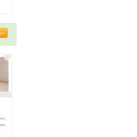
иск
нт,
мин.