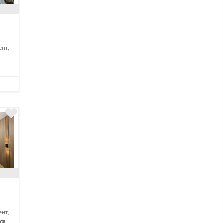
нт,
нт,