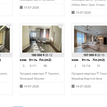
Ойбек-Минг Урик 10 мин.
15-07-2026
15-07-2026
2
180 000 $
12
107 000 $
10
)
ком.
Эт-ть
Пл.(m2)
ком.
Эт-ть
Пл.(m2)
3
9 /11
90
2
10 /16
51
кент,
Продажа квартира
Ташкент,
Продажа квартира
Ташке
Яккасарай Мукими
Мирабад Фаргона йули
14-07-2026
14-07-2026