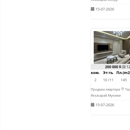
15-07-2026
200 000 $
1
ком.
Эт-ть
Пл.(m2
2
10 /11
145
Продажа квартира
Таш
Яккасарай Мукими
15-07-2026