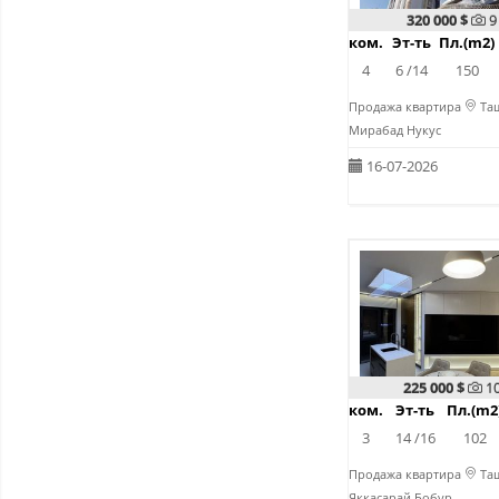
320 000 $
9
ком.
Эт-ть
Пл.(m2)
4
6 /14
150
Продажа квартира
Таш
Мирабад Нукус
16-07-2026
225 000 $
1
ком.
Эт-ть
Пл.(m2
3
14 /16
102
Продажа квартира
Таш
Яккасарай Бобур