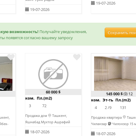
19-07-2026
19-07-2026
акую возможность!
Получайте уведомления,
Сохранить по
ты появятся согласно вашему запросу
60 000 $
145 000 $
12
ком.
Пл.(m2)
ком.
Эт-ть
Пл.(m2)
3
72
4
2 /9
131
Продажа дом
Ташкент,
кент,
Продажа квартира
Ташке
Яшнабад Мухтор Ашрафий
бек-
Чиланзар
Чилонзор 15 
18-07-2026
18-07-2026