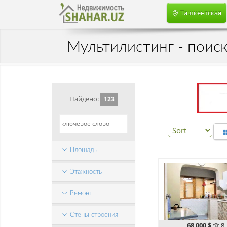
Ташкентская
Мультилистинг - поис
Найдено:
123
Площадь
Этажность
Ремонт
Стены строения
68 000 $
8