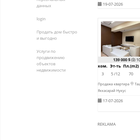
19-07-2026
данных
login
Продать дом быстро
и выгодно
Услуги по
продвижению
139 000 $
1
объектов
ком.
Эт-ть
Пл.(m2)
недвижимости
3
5 /12
70
Продажа квартира
Таш
Яккасарай Нукус
17-07-2026
REKLAMA