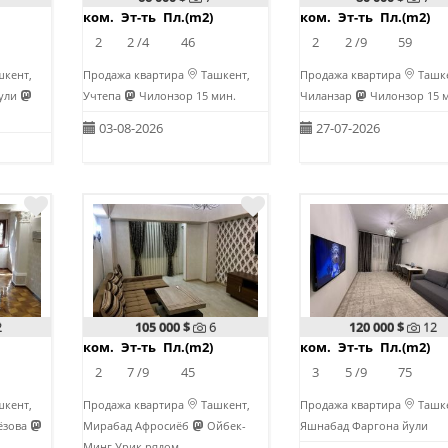
ком.
Эт-ть
Пл.(m2)
ком.
Эт-ть
Пл.(m2)
2
2 /4
46
2
2 /9
59
кент,
Продажа квартира
Ташкент,
Продажа квартира
Ташке
йули
Учтепа
Чилонзор 15 мин.
Чиланзар
Чилонзор 15 
03-08-2026
27-07-2026
2
105 000 $
6
120 000 $
12
ком.
Эт-ть
Пл.(m2)
ком.
Эт-ть
Пл.(m2)
2
7 /9
45
3
5 /9
75
кент,
Продажа квартира
Ташкент,
Продажа квартира
Ташке
ёзова
Мирабад Афросиёб
Ойбек-
Яшнабад Фаргона йули
Минг Урик рядом