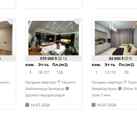
0
570 000 $
12
94 000 $
9
ком.
Эт-ть
Пл.(m2)
ком.
Эт-ть
Пл.(m2)
3
18 /27
126
1
12 /12
29
кент,
Продажа квартира
Ташкент,
Продажа квартира
Ташке
Шайхантахур Бунёдкор
Мирабад Нукус
Ойбек-М
Дружба Народов рядом
Урик 5 мин.
16-07-2026
16-07-2026