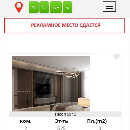
Toggle
ru
navigation
1 800 $
12
ком.
Эт-ть
Пл.(m2)
2
5 /5
110