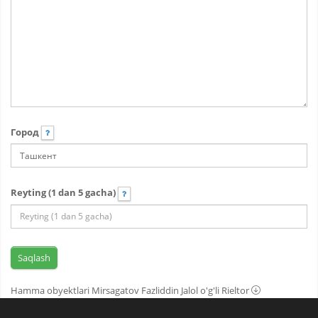
Город
Reyting (1 dan 5 gacha)
Hamma obyektlari Mirsagatov Fazliddin Jalol o'g'li Rieltor