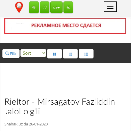
Toggle
uz
navigation
Filtr
Rieltor - Mirsagatov Fazliddin
Jalol o'g'li
ShahaR.Uz da 26-01-2020