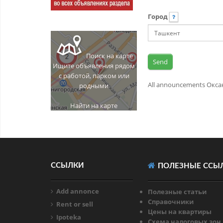
Город
Поиск на карте
Ищите объявления рядом
с работой, парком или
All announcements Окса
родными
Найти на карте
ССЫЛКИ
ПОЛЕЗНЫЕ ССЫ
Add annonce
Полезные статьи
Справочники
Rent or sell
Цены на квартиры
Ipoteka
Схема налоговых зон