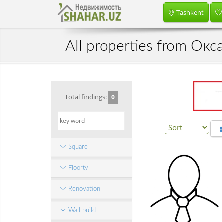
Tashkent
All properties from О
Total findings:
0
Square
Floorty
Renovation
Wall build