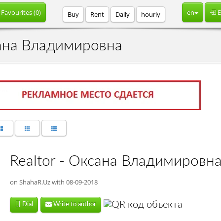
Favourites (
0
)
en
E
Buy
Rent
Daily
hourly
ксана Владимировна
Realtor - Оксана Владимировн
on ShahaR.Uz with 08-09-2018
Dial
Write to author