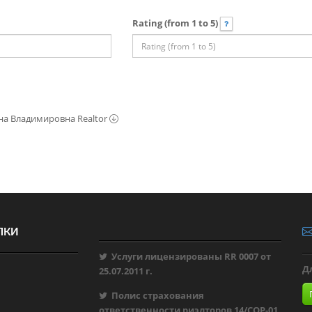
Rating (from 1 to 5)
на Владимировна Realtor
ЛКИ
Услуги лицензированы RR 0007 от
Д
25.07.2011 г.
Полис страхования
ответственности риэлторов 14/СОР-01