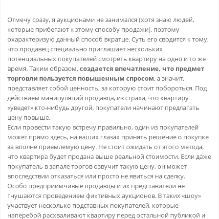
Отмечу сразу, я аукционами не занимался (хотя знаю людей,
которые прибегают к этому способу продажи), поэтому
охарактеризую данный способ вкратце. Суть его сводится к тому,
что продавец специально приглашает нескольких
потенциальных покупателей смотреть квартиру на одно и то же
время. Таким образом,
создается впечатление, что предмет
торговли пользуется повышенным спросом
, а значит,
представляет собой ценность, за которую стоит побороться. Под
действием манипуляций продавца, из страха, что квартиру
«уведет» кто-нибудь другой, покупатели начинают предлагать
цену повыше.
Если провести такую встречу правильно, один из покупателей
может прямо здесь, на ваших глазах принять решение о покупке
за вполне приемлемую цену. Не стоит ожидать от этого метода,
что квартира будет продана выше реальной стоимости. Если даже
покупатель в запале торгов озвучит такую цену, он может
впоследствии отказаться или просто не явиться на сделку.
Особо предприимчивые продавцы и их представители не
гнушаются проведением фиктивных аукционов. В таких «шоу»
участвует несколько подставных покупателей, которые
наперебой расхваливают квартиру перед остальной публикой и