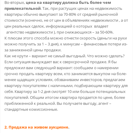
Во-вторых,
цена на квартиру должна быть более чем
привлекательной
. Так, при растущих ценах на недвижимость
квартиры обычно выкупают за 70-80% от средней рыночной
стоимости (конечно, не от цен в объявлениях недвижимости , а от
цен реальных сделок, информацией о которых владеет
агентство недвижимости ), при снижающихся – за 50-60%.
К плюсам этого способа можно отнести скорость (деньги на руки
можно получить за 1 – 3 дня), к минусам – финансовые потери из-
за заниженной цены продажи.
Как не крути – вариант не самый выгодный. Что можно сделать?
Если ситуация вынуждает вас к сверхсрочной продаже. Я бы
предложил вам следующий вариант: сообщаем о намерении
срочно продать квартиру всем, кто занимается выкупом на боле-
менее щадящих условиях, обзваниваем инвесторов, предлагаем
квартиру покупателям с наличными, подбирающим квартиру для
себя. Квартиру за 1-2 дня смотрят 10 или больше потенциальных
покупателей. Общим итогом квартира продается по цене, более
приближенной к реальной. Вы получаете выгоду, агент –
стандартные комиссионные.
2. Продажа на живом аукционе
.