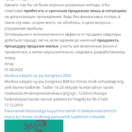
Однако, как бы не были хороши указанные методы, я бы
советовал
прибегать к срочным продажам лишь в ситуациях
,
не допускающих промедления. Ведь без финансовых потерь в
таких случаях, скорее всего, не обойтись, и цена вопроса –
упущенная прибыль.
Оптимального экономического эффекта от продажи квартиры
добиться гораздо легче, если заранее до мелочей
продумать
процедуру продажи жилья
, учесть все возможные риски и
проволочки, а затем неукоснительно следовать разработанному
плану.
Array
01.08.2023
Moskva xalqaro uy-joy kongressi 2023
Moskva xalqaro uy-joy kongressi B2B ko'chmas mulk sohasidagi eng
yirik biznes-tadbirdir. Tadbir 16-20 oktyabr kunlari Jahon savdo
markazida (Krasnopresnenskaya qirgʻogʻi, 12-bino) Rossiya
Federatsiyasi Savdo-sanoat palatasi koʻmagida boʻlib oʻtadi.
17.12.2019
Panoramali fotosuratga buyurtma berish O'zbekistonda birinchi
marta ko'chmas mulkning panoramik taqdimoti o'tkazildi