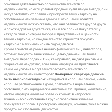
основной деятельностью большинства агентств по
недвижимости, но если условия продажи сулят явную выгоду, они
могут отступить от правил и приобрести вашу квартиру на
собственные или заемные деньги. В отношении агентств
недвижимости можно сказать, что они отличаются друг от друга
и похожи друг на друга также, как и все прочие покупатели: у
каждого свои критерии выбора и представления о ценности
вашей квартиры, но каждое агенство стремится покупать
квартиры с максимальной выгодой для себя.
Кроме агентств на рынке немало физических лиц, инвесторов,
готовых выкупить ваше жилье с целью дальнейшей более
выгодной перепродажи. Они, как-правило, не дают рекламы и
скорее сами найдут вас, если ваша квартира им приглянется.
Какие же условия могут заинтересовать агентство по
недвижимости или инвесторов?
Во-первых,квартира должна
быть высоколиквидной:
находиться в хорошем районе, иметь
хорошее расположение в доме, пребывать в нормальном
состоянии, быть юридически «чистой» и т.п. Причем, желательно,
чтобы квартира имела не более 2х комнат: в непростой
экономической обстановке крупногабаритное жилье не
пользуется спросом. Просторную квартиру, конечно, тоже можно
продать, но с большим дисконтом.