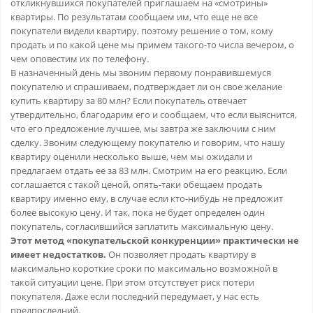
откликнувшихся покупателей приглашаем на «смотрины»
квартиры. По результатам сообщаем им, что еще не все
покупатели видели квартиру, поэтому решение о том, кому
продать и по какой цене мы примем такого-то числа вечером, о
чем оповестим их по телефону.
В назначенный день мы звоним первому понравившемуся
покупателю и спрашиваем, подтверждает ли он свое желание
купить квартиру за 80 млн? Если покупатель отвечает
утвердительно, благодарим его и сообщаем, что если выяснится,
что его предложение лучшее, мы завтра же заключим с ним
сделку. Звоним следующему покупателю и говорим, что нашу
квартиру оценили несколько выше, чем мы ожидали и
предлагаем отдать ее за 83 млн. Смотрим на его реакцию. Если
соглашается с такой ценой, опять-таки обещаем продать
квартиру именно ему, в случае если кто-нибудь не предложит
более высокую цену. И так, пока не будет определен один
покупатель, согласившийся заплатить максимальную цену.
Этот метод «покупательской конкуренции» практически не
имеет недостатков.
Он позволяет продать квартиру в
максимально короткие сроки по максимально возможной в
такой ситуации цене. При этом отсутствует риск потери
покупателя. Даже если последний передумает, у нас есть
предпоследний.