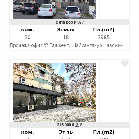
2 315 000 $
7
ком.
Земля
Пл.(m2)
20
18
2985
Продажа офис
Ташкент, Шайхантахур Навоий-
Заркайнар
02-05-2023
215 000 $
8
ком.
Эт-ть
Пл.(m2)