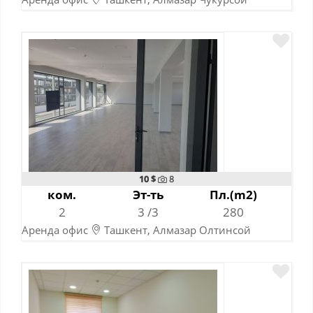
12-10-2025
10 $
8
ком.
Эт-ть
Пл.(m2)
2
3 /3
280
Аренда офис
Ташкент, Алмазар Олтинсой
16-10-2024