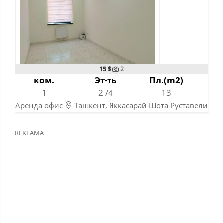
15 $
2
ком.
Эт-ть
Пл.(m2)
1
2 /4
13
Аренда офис
Ташкент, Яккасарай Шота Руставели
10-06-2024
REKLAMA