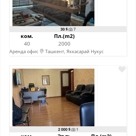
30 $
7
ком.
Пл.(m2)
40
2000
Аренда офис
Ташкент, Яккасарай Нукус
06-03-2024
2 000 $
1