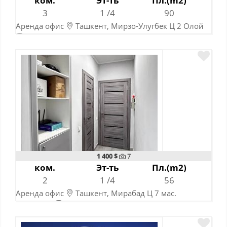
ком.
Эт-ть
Пл.(m2)
3
1 /4
90
Аренда офис
Ташкент, Мирзо-Улугбек Ц 2 Олой
А.Темур х-ни - Ю.Раджаби 10 мин.
06-02-2024
1 400 $
7
ком.
Эт-ть
Пл.(m2)
2
1 /4
56
Аренда офис
Ташкент, Мирабад Ц 7 мас.
Афросиёб
Афросиаб 5 мин.
07-11-2023