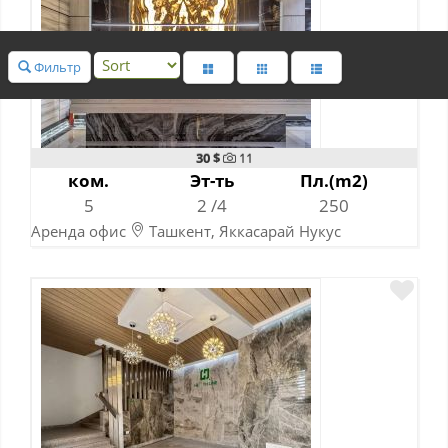
Фильтр
30 $
11
ком.
Эт-ть
Пл.(m2)
5
2 /4
250
Аренда офис
Ташкент, Яккасарай Нукус
14-07-2026