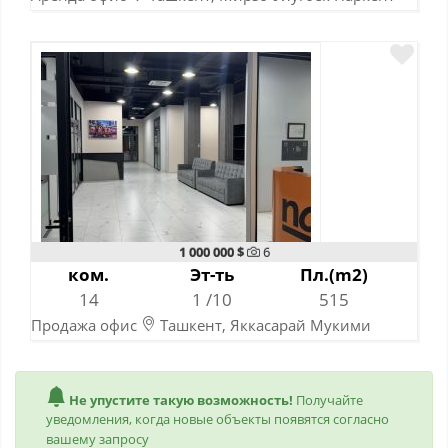
11-07-2026
1 000 000 $
6
ком.
Эт-ть
Пл.(m2)
14
1 /10
515
Продажа офис
Ташкент, Яккасарай Мукими
10-07-2026
Не упустите такую возможность!
Получайте
уведомления, когда новые объекты появятся согласно
вашему запросу