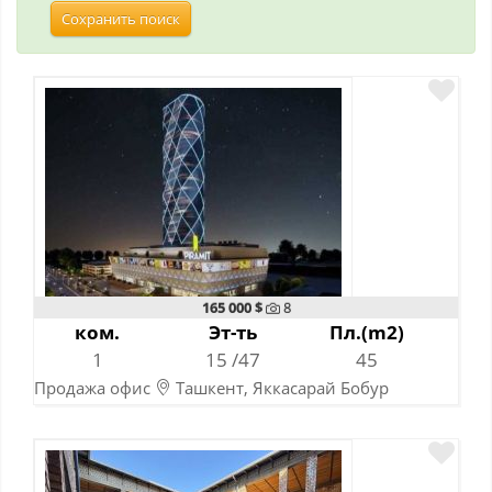
Сохранить поиск
165 000 $
8
ком.
Эт-ть
Пл.(m2)
1
15 /47
45
Продажа офис
Ташкент, Яккасарай Бобур
10-07-2026