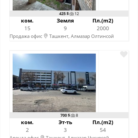
425 $
12
ком.
Земля
Пл.(m2)
15
9
2000
Продажа офис
Ташкент, Алмазар Олтинсой
14-10-2025
700 $
8
ком.
Эт-ть
Пл.(m2)
2
3
54
Аренда офис
Ташкент, Алмазар Чукурсой