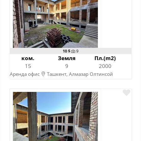
10 $
9
ком.
Земля
Пл.(m2)
15
9
2000
Аренда офис
Ташкент, Алмазар Олтинсой
14-10-2025