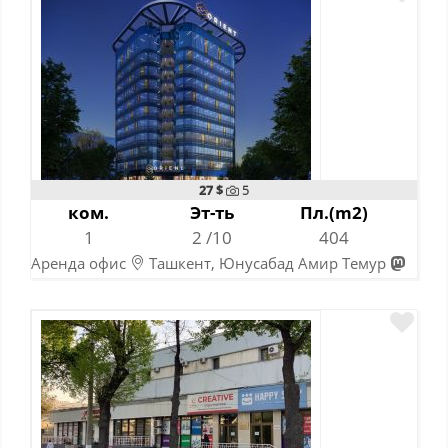
27 $
5
ком.
Эт-ть
Пл.(m2)
1
2 /10
404
Аренда офис
Ташкент, Юнусабад Амир Темур
Абдулла Кодирий рядом
08-10-2023