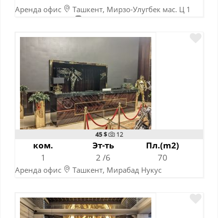
Аренда офис
Ташкент, Мирзо-Улугбек мас. Ц 1
Буюк Ипак йули
Хамид Алимджана 5 мин.
14-07-2026
45 $
12
ком.
Эт-ть
Пл.(m2)
1
2 /6
70
Аренда офис
Ташкент, Мирабад Нукус
14-07-2026