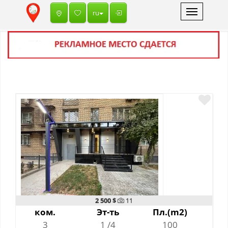
Toggle
ru
navigation
2 500 $
11
ком.
Эт-ть
Пл.(m2)
3
1 /4
100