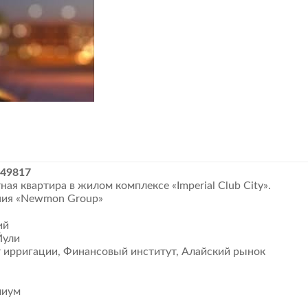
149817
ая квартира в жилом комплексе «Imperial Club City».
ния «Newmon Group» ​
ий
ули ​
 ирригации, Финансовый институт, Алайский рынок ​
емиум