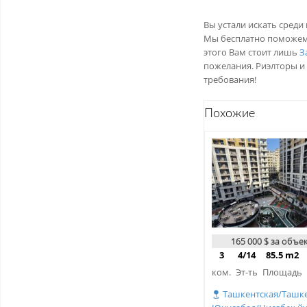
Вы устали искать сред
Мы бесплатно поможем 
этого Вам стоит лишь
З
пожелания. Риэлторы и 
требования!
Похожие
165 000 $ за объе
3
4/14
85.5 m2
ком.
Эт-ть
Площадь
Ташкентская/Ташке