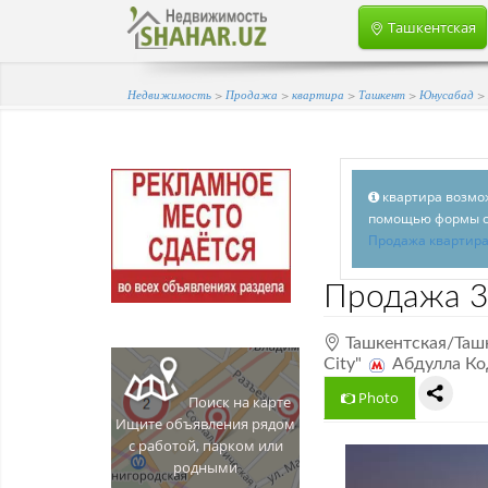
Ташкентская
Недвижимость
>
Продажа
>
квартира
>
Ташкент
>
Юнусабад
>
квартира возмож
помощью формы об
Продажа квартир
Продажа
3
Ташкентская/Ташк
City"
Абдулла Ко
Photo
Поиск на карте
Ищите объявления рядом
с работой, парком или
родными