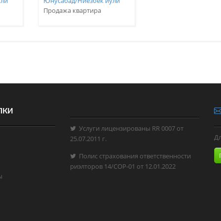
ули
Юнусабад/Ниезбек йули
Продажа квартира
ЛКИ
Услуги лицензированы RR 0007 от
Д
25.07.2011 г.
Полис страхования ответственности
риэлторов 14/СОР-01 от 12.01.2022
ы