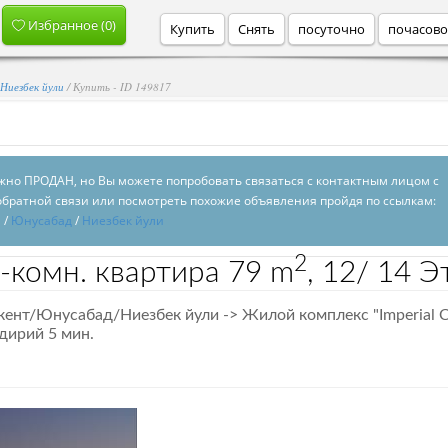
Избранное (
0
)
Купить
Снять
посуточно
почасов
Ниезбек йули
/ Купить - ID 149817
но ПРОДАН, но Вы можете попробовать связаться с контактным лицом с
ратной связи или посмотреть похожие объявления пройдя по ссылкам:
а
/
Юнусабад
/
Ниезбек йули
2
-комн. квартира
79 m
,
12/
14 Эт
ент/Юнусабад/Ниезбек йули -> Жилой комплекс "Imperial C
дирий 5 мин.