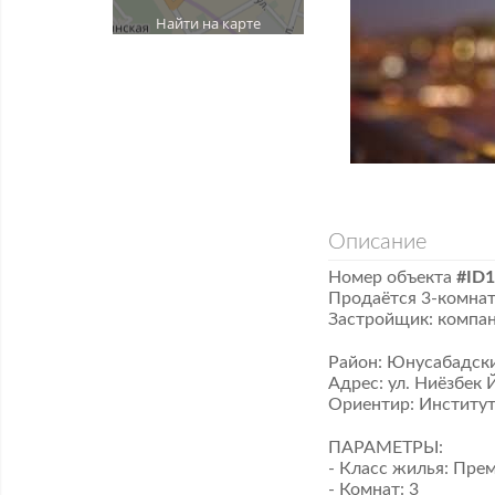
Найти на карте
Описание
Номер объекта
#ID
Продаётся 3-комнатн
​Застройщик: компа
Район: Юнусабадск
​Адрес: ул. Ниёзбек Й
Ориентир: Институт
ПАРАМЕТРЫ:
​- Класс жилья: Пр
​- Комнат: 3 ​