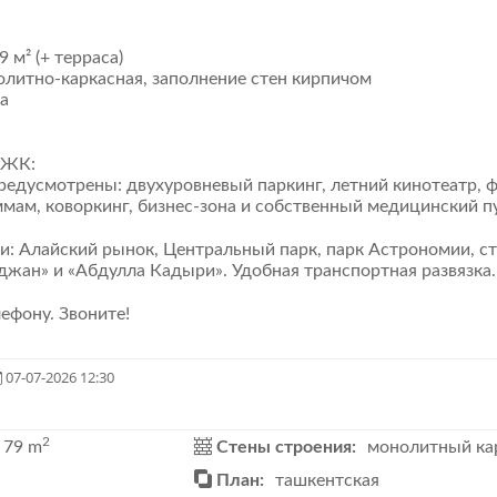
9 м² (+ терраса)
олитно-каркасная, заполнение стен кирпичом ​
ка
ЖК: ​
редусмотрены: двухуровневый паркинг, летний кинотеатр, 
ммам, коворкинг, бизнес-зона и собственный медицинский пун
и: Алайский рынок, Центральный парк, парк Астрономии, с
жан» и «Абдулла Кадыри». Удобная транспортная развязка. 
ефону. Звоните!
07-07-2026 12:30
2
79 m
Стены строения:
монолитный ка
План:
ташкентская