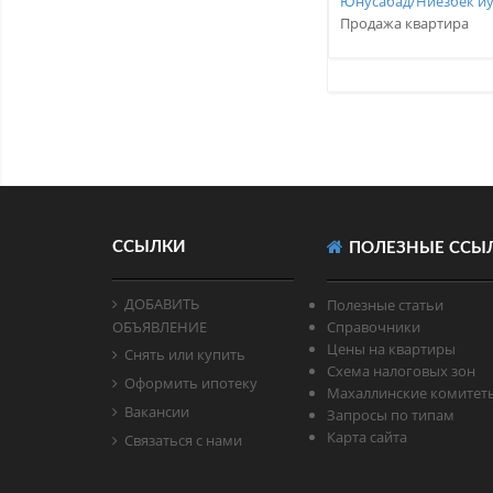
Юнусабад/Ниезбек й
Продажа квартира
ССЫЛКИ
ПОЛЕЗНЫЕ ССЫ
ДОБАВИТЬ
Полезные статьи
ОБЪЯВЛЕНИЕ
Справочники
Цены на квартиры
Снять или купить
Схема налоговых зон
Оформить ипотеку
Махаллинские комитет
Вакансии
Запросы по типам
Карта сайта
Связаться с нами