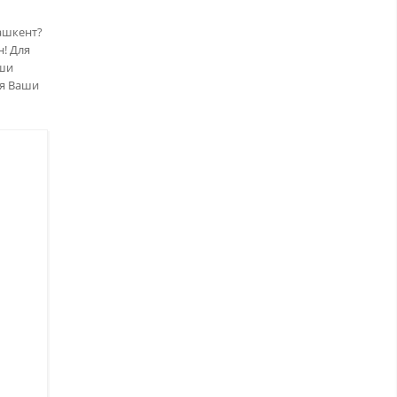
ашкент?
! Для
аши
ая Ваши