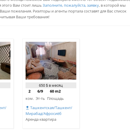
я этого Вам стоит лишь
Заполните, пожалуйста, заявку
, в которой мы
аши пожелания. Риэлторы и агенты портала составят для Вас список
учитывая Ваши требования!
650 $ в месяц
2
6/9
60 m2
ком.
Эт-ть
Площадь
нт/
Ташкентская/Ташкент/
Мирабад/Афросиёб
Аренда квартира