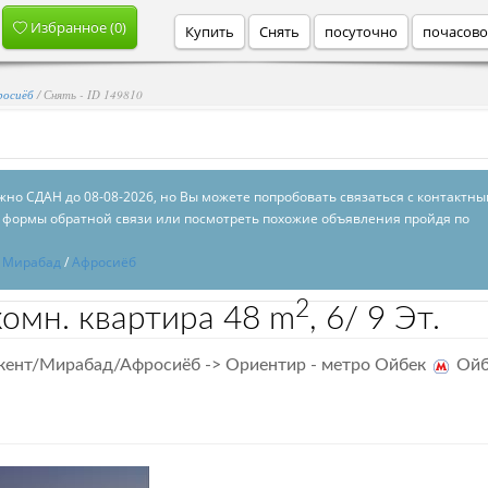
Избранное (
0
)
Купить
Снять
посуточно
почасов
росиёб
/ Снять - ID 149810
но СДАН до 08-08-2026, но Вы можете попробовать связаться с контактн
формы обратной связи или посмотреть похожие объявления пройдя по
/
Мирабад
/
Афросиёб
2
комн. квартира
48 m
,
6/
9 Эт.
кент/Мирабад/Афросиёб -> Ориентир - метро Ойбек
Ойб