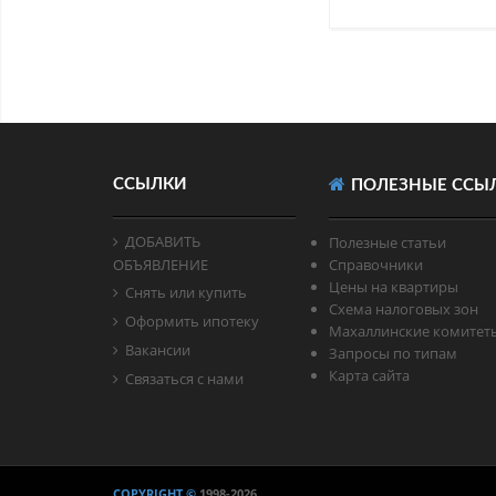
ССЫЛКИ
ПОЛЕЗНЫЕ ССЫ
ДОБАВИТЬ
Полезные статьи
ОБЪЯВЛЕНИЕ
Справочники
Цены на квартиры
Снять или купить
Схема налоговых зон
Оформить ипотеку
Махаллинские комитет
Вакансии
Запросы по типам
Карта сайта
Связаться с нами
COPYRIGHT ©
1998
-2026