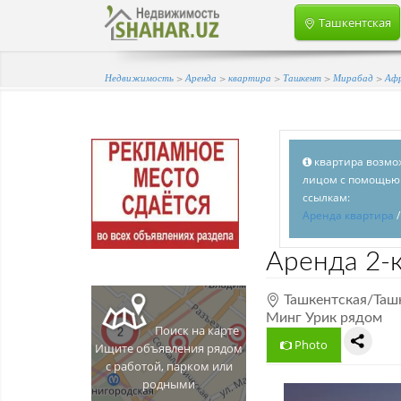
Ташкентская
Недвижимость
>
Аренда
>
квартира
>
Ташкент
>
Мирабад
>
Аф
квартира возмож
лицом с помощью 
ссылкам:
Аренда квартира
Аренда
2-
Ташкентская/Таш
Минг Урик рядом
Поиск на карте
Photo
Ищите объявления рядом
с работой, парком или
родными