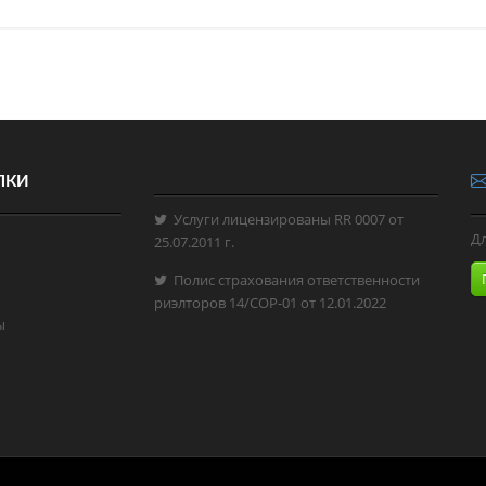
ЛКИ
Услуги лицензированы RR 0007 от
Д
25.07.2011 г.
Полис страхования ответственности
риэлторов 14/СОР-01 от 12.01.2022
ы