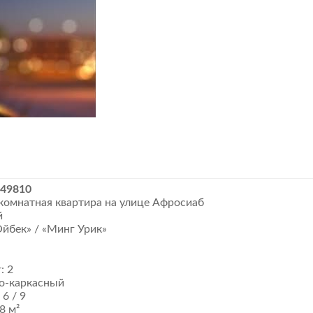
149810
-комнатная квартира на улице Афросиаб
й
Ойбек» / «Минг Урик»
: 2
чно-каркасный
 6 / 9
48 м²