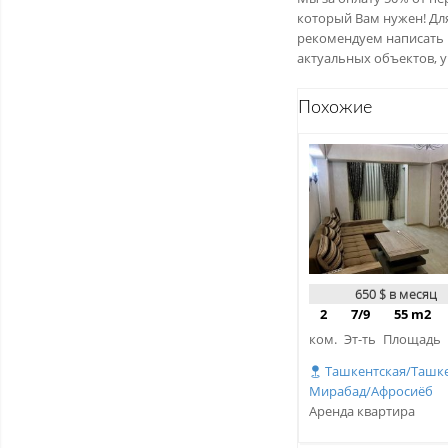
который Вам нужен! Дл
рекомендуем написать В
актуальных объектов, 
Похожие
650 $ в месяц
2
7/9
55 m2
ком.
Эт-ть
Площадь
Ташкентская/Ташке
Мирабад/Афросиёб
Аренда квартира