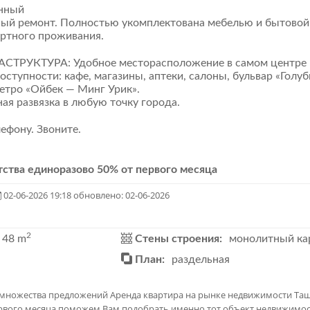
ённый
чный ремонт. Полностью укомплектована мебелью и бытовой
ртного проживания. ​
РУКТУРА: ​Удобное месторасположение в самом центре
оступности: кафе, магазины, аптеки, салоны, бульвар «Голу
метро «Ойбек — Минг Урик».
я развязка в любую точку города. ​
ефону. Звоните.
тства единоразово 50% от первого месяца
02-06-2026 19:18
обновлено: 02-06-2026
2
48 m
Стены строения:
монолитный ка
План:
раздельная
и множества предложений Аренда квартира на рынке недвижимости Та
ервого месяца поможем Вам подобрать именно тот объект недвижимос