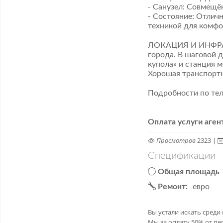
​- Санузел: Совмещ
​- Состояние: Отли
техникой для комфо
ЛОКАЦИЯ И ИНФРАСТ
города. В шаговой д
купола» и станция 
Хорошая транспортна
Подробности по тел
Оплата услуги аген
Просмотров
2323 |
Спецификации
Общая площадь
Ремонт:
евро
Вы устали искать сред
Мы за оплату 50% от п