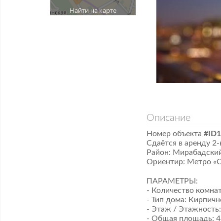
Найти на карте
Описание
Номер объекта
#ID
Сдаётся в аренду 2
​Район: Мирабадски
​Ориентир: Метро «
​ПАРАМЕТРЫ: ​
- Количество комнат
- ​Тип дома: Кирпи
- ​Этаж / Этажность:
- ​Общая площадь: 