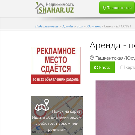
Ташкентская
Недвижимость
>
Аренда
>
дом
>
Юсупхона
/ Снять - ID 137811
Аренда
- 
Ташкентская/Юсу
Photo
Карт
я/Юсупхона
Поиск на карте
Ищите объявления рядом
с работой, парком или
родными