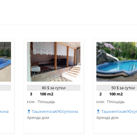
80 $ за сутки
50 $ за сутки
3
100 m2
2
100 m2
ком.
Площадь
ком.
Площадь
хона
Ташкентская/Юсупхона
Ташкентская/Юсу
Аренда дом
Аренда дом