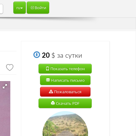
ru
Войти
о
20
$
за сутки
Показать телефон
Написать письмо
Пожаловаться
Скачать PDF