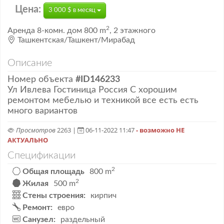
Цена:
3 000 $ в месяц
2
Аренда
8-комн. дом
800 m
,
2 этажного
Ташкентская/Ташкент/Мирабад
Описание
Номер объекта
#ID146233
Ул Ивлева Гостиница Россия С хорошим
ремонтом мебелью и техникой все есть есть
много вариантов
Просмотров
2263 |
06-11-2022 11:47
- возможно НЕ
АКТУАЛЬНО
Спецификации
2
Общая площадь
800 m
2
Жилая
500 m
Стены строения:
кирпич
Ремонт:
евро
Санузел:
раздельный