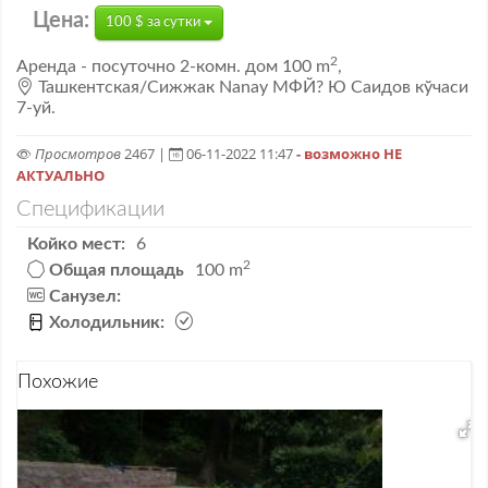
Цена:
100 $ за сутки
2
Аренда
- посуточно
2-комн. дом
100 m
,
Ташкентская/Сижжак Nanay МФЙ? Ю Саидов кўчаси
7-уй.
Просмотров
2467 |
06-11-2022 11:47
- возможно НЕ
АКТУАЛЬНО
Спецификации
Койко мест:
6
2
Общая площадь
100 m
Санузел:
Холодильник:
Похожие