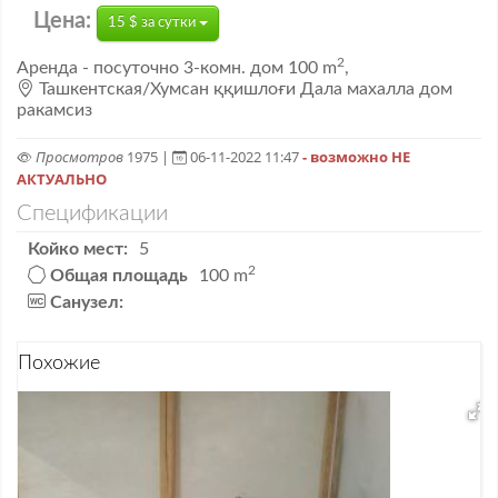
Цена:
15 $ за сутки
2
Аренда
- посуточно
3-комн. дом
100 m
,
Ташкентская/Хумсан ққишлоғи Дала махалла дом
ракамсиз
Просмотров
1975 |
06-11-2022 11:47
- возможно НЕ
АКТУАЛЬНО
Спецификации
Койко мест:
5
2
Общая площадь
100 m
Санузел:
Похожие