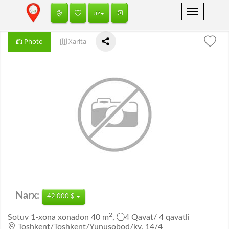
Toggle
uz
navigation
Photo
Xarita
Narx:
42 000 $
2
Sotuv
1-xona xonadon
40 m
,
4 Qavat/
4 qavatli
Toshkent/Toshkent/Yunusobod/kv. 14/4