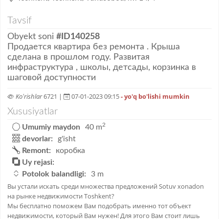
Tavsif
Obyekt soni
#ID140258
Продается квартира без ремонта . Крыша
сделана в прошлом году. Развитая
инфраструктура , школы, детсады, корзинка в
шаговой доступности
Koʻrishlar
6721 |
07-01-2023 09:15
- yo'q bo'lishi mumkin
Xususiyatlar
2
Umumiy maydon
40 m
devorlar:
g'isht
Remont:
коробка
Uy rejasi:
Potolok balandligi:
3 m
Вы устали искать среди множества предложений Sotuv xonadon
на рынке недвижимости Toshkent?
Мы бесплатно поможем Вам подобрать именно тот объект
недвижимости, который Вам нужен! Для этого Вам стоит лишь