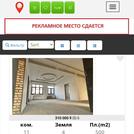
Toggle
ru
navigation
Фильтр
310 000 $
6
ком.
Земля
Пл.(m2)
11
4
500